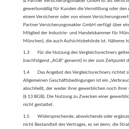
& Partner Ver­sicherungs­makler GmbH ist als Ver­siche
gewerbsmäßig für Kunden die Vermittlung oder den 
einem Versicherer oder von einem Versicherungsvertr
Partner Ver­sicherungs­makler GmbH verfügt über ein
Mitglied der Industrie- und Handelskammer für Mü
München), die auch Aufsichtsbehörde ist. Näheres h
1.3 Für die Nutzung des Vergleichsrechners gelten
(nachfolgend „AGB“ genannt) in der zum Zeitpunkt d
1.4 Das Angebot des Vergleichsrechners richtet sic
Allgemeinen Geschäftsbedingungen ist ein „Verbrauc
abschließt, der weder ihrer gewerblichen noch ihrer
(§ 13 BGB). Die Nutzung zu Zwecken einer gewerblich
nicht gestattet.
1.5 Widersprechende, abweichende oder ergänzen
nicht Bestandteil des Vertrages, es sei denn, die St