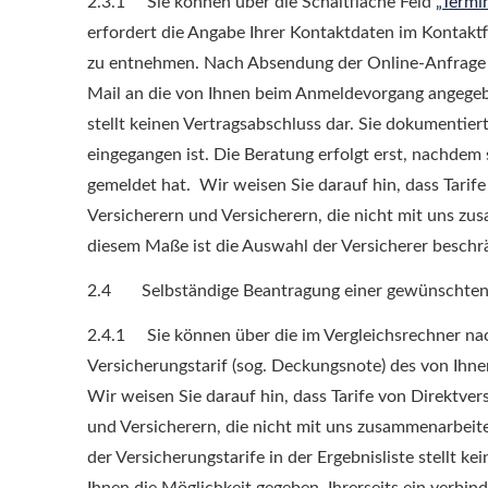
2.3.1 Sie können über die Schaltfläche Feld
„Termin
erfordert die Angabe Ihrer Kontaktdaten im Kontaktf
zu entnehmen. Nach Absendung der Online-Anfrage e
Mail an die von Ihnen beim Anmeldevorgang angegeb
stellt keinen Vertragsabschluss dar. Sie dokumentiert
eingegangen ist. Die Beratung erfolgt erst, nachdem 
gemeldet hat. Wir weisen Sie darauf hin, dass Tarife
Versicherern und Versicherern, die nicht mit uns zu
diesem Maße ist die Auswahl der Versicherer beschr
2.4 Selbständige Beantragung einer gewünschten
2.4.1 Sie können über die im Vergleichsrechner nac
Versicherungstarif (sog. Deckungsnote) des von Ihne
Wir weisen Sie darauf hin, dass Tarife von Direktver
und Versicherern, die nicht mit uns zusammenarbeite
der Versicherungstarife in der Ergebnisliste stellt k
Ihnen die Möglichkeit gegeben, Ihrerseits ein verbi