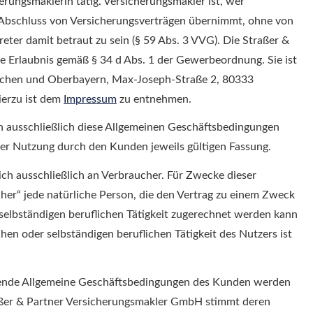
rungs­maklerin tätig. Ver­sicherungs­makler ist, wer
Abschluss von Versicherungsverträgen übernimmt, ohne von
eter damit betraut zu sein (§ 59 Abs. 3 VVG). Die Straßer &
e Erlaubnis gemäß § 34 d Abs. 1 der Gewerbeordnung. Sie ist
nchen und Oberbayern, Max-Joseph-Straße 2, 80333
ierzu ist dem
Impressum
zu entnehmen.
 ausschließlich diese Allgemeinen Geschäftsbedingungen
er Nutzung durch den Kunden jeweils gültigen Fassung.
h ausschließlich an Verbraucher. Für Zwecke dieser
her“ jede natürliche Person, die den Vertrag zu einem Zweck
 selbständigen beruflichen Tätigkeit zugerechnet werden kann
en oder selbständigen beruflichen Tätigkeit des Nutzers ist
de Allgemeine Geschäftsbedingungen des Kunden werden
raßer & Partner Ver­sicherungs­makler GmbH stimmt deren