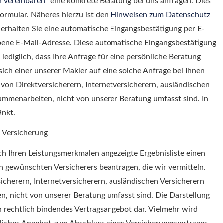
 ver­ein­baren“
eine konkrete Beratung bei uns anfragen. Dies
ormular. Näheres hierzu ist den
Hinweisen zum Datenschutz
rhalten Sie eine automatische Eingangsbestätigung per E-
ene E-Mail-Adresse. Diese automatische Eingangsbestätigung
 lediglich, dass Ihre Anfrage für eine persönliche Beratung
sich einer unserer Makler auf eine solche Anfrage bei Ihnen
 von Direktversicherern, Internetversicherern, ausländischen
sammenarbeiten, nicht von unserer Beratung umfasst sind. In
änkt.
 Versicherung
h Ihren Leistungsmerkmalen angezeigte Ergebnisliste einen
n gewünschten Versicherers beantragen, die wir vermitteln.
sicherern, Internetversicherern, ausländischen Versicherern
n, nicht von unserer Beratung umfasst sind. Die Darstellung
ein rechtlich bindendes Vertragsangebot dar. Vielmehr wird
ndliches Angebot zum Abschluss eines Versicherungsvertrages