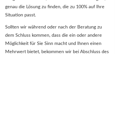
genau die Lösung zu finden, die zu 100% auf Ihre
Situation passt.
Sollten wir während oder nach der Beratung zu
dem Schluss kommen, dass die ein oder andere
Möglichkeit für Sie Sinn macht und Ihnen einen
Mehrwert bietet, bekommen wir bei Abschluss des
Vertrages von der jeweiligen Gesellschaft oder
unserer Partner eine Vergütung gezahlt.
Die Kosten für einen Vertrag sind übrigens stets
einkalkuliert. D.h. auch bei einem Direktabschluss -
ohne unsere Beratung - sind diese inbegriffen,
sodass Ihnen keinerlei Mehraufwand entsteht.
Mit
dem Unterschied, dass unsere Beratung inklusive